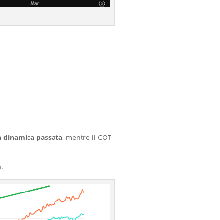
la dinamica passata
, mentre il COT
a.