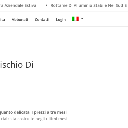
Rottame Di Alluminio Stabile Nel Sud-Est Asiatico, La Debole
ita
Abbonati
Contatti
Login
ischio Di
quanto delicata
. I
prezzi a tre mesi
e rialzista costruito negli ultimi mesi.