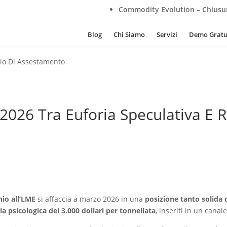
Commodity Evolution – Chiusura Aziendale Estiva
Blog
Chi Siamo
Servizi
Demo Gratu
hio Di Assestamento
026 Tra Euforia Speculativa E R
nio all’LME
si affaccia a marzo 2026 in una
posizione tanto solida 
ia psicologica dei 3.000 dollari per tonnellata
, inseriti in un canal