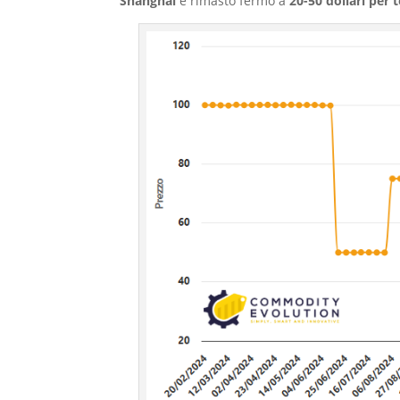
Shanghai
è rimasto fermo a
20-50 dollari per 