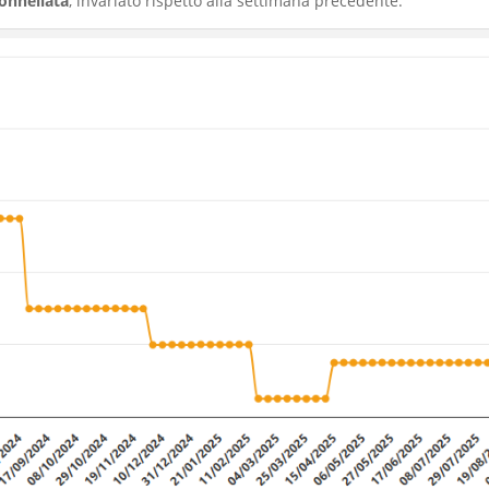
tonnellata
, invariato rispetto alla settimana precedente.