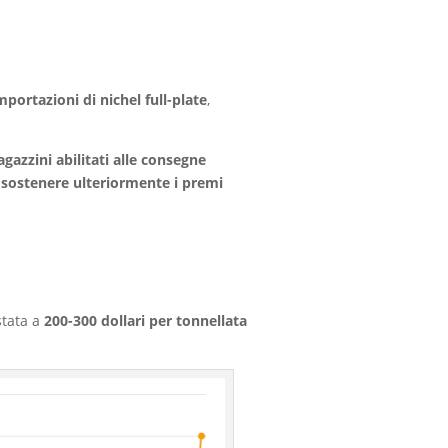
mportazioni di nichel full-plate
,
agazzini abilitati alle consegne
a
sostenere ulteriormente i premi
estata a
200-300 dollari per tonnellata