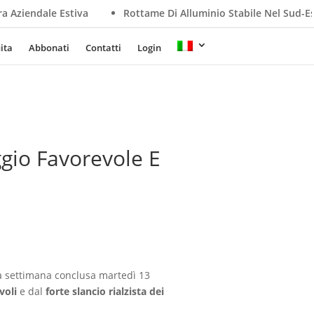
va
Rottame Di Alluminio Stabile Nel Sud-Est Asiatico, La Deb
ita
Abbonati
Contatti
Login
ggio Favorevole E
a settimana conclusa martedì 13
voli
e dal
forte slancio rialzista dei