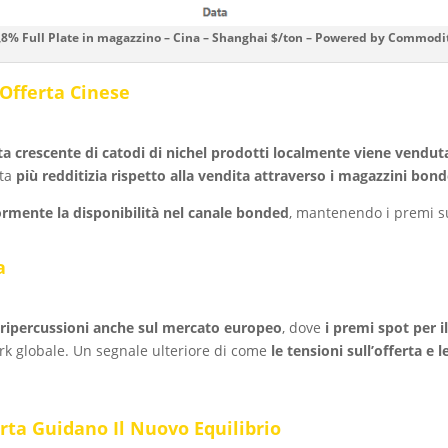
,8% Full Plate in magazzino – Cina – Shanghai $/ton – Powered by Commodi
’Offerta Cinese
a crescente di catodi di nichel prodotti localmente viene vendu
lta
più redditizia rispetto alla vendita attraverso i magazzini bon
iormente la disponibilità nel canale bonded
, mantenendo i premi su
a
 ripercussioni anche sul mercato europeo
, dove
i premi spot per i
rk globale. Un segnale ulteriore di come
le tensioni sull’offerta e 
erta Guidano Il Nuovo Equilibrio