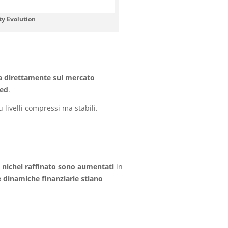
ty Evolution
ta direttamente sul mercato
ded
.
 livelli compressi ma stabili.
l nichel raffinato sono aumentati
in
le dinamiche finanziarie stiano