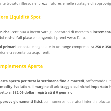
 trovato riflesso nei prezzi futures e nelle strategie di approvvi
iore Liquidità Spot
 nichel
continua a incentivare gli operatori di mercato a
incrementa
el nichel full-plate
e spingendo i premi verso l’alto.
hi primari
sono state segnalate in un range compreso tra
250 e 350
ione crescente tra acquirenti.
a Ampiamente Aperta
masta aperta per tutta la settimana fino a martedì
, rafforzando ul
modity Evolution
,
il margine di arbitraggio sul nichel importato
petto ai
582,06 dollari registrati il 6 gennaio
.
approvvigionamenti fisici
, con numerosi operatori intenti a bloccar