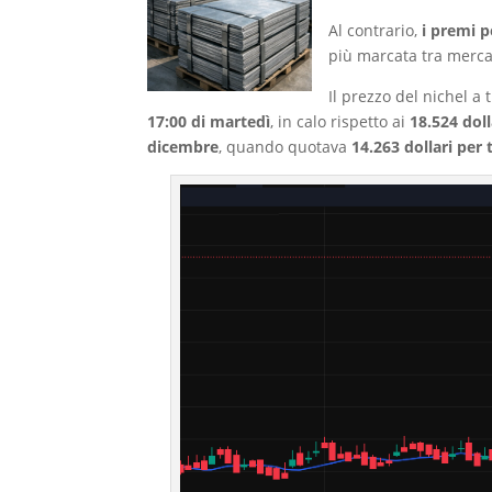
Al contrario,
i premi p
più marcata tra mercat
Il prezzo del nichel a 
17:00 di martedì
, in calo rispetto ai
18.524 dol
dicembre
, quando quotava
14.263 dollari per 