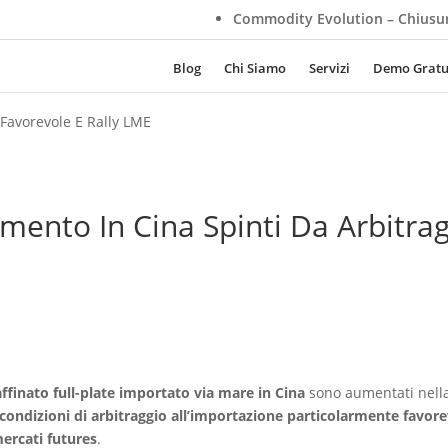
Commodity Evolution – Chiusura Aziendale Esti
Blog
Chi Siamo
Servizi
Demo Gratu
 Favorevole E Rally LME
mento In Cina Spinti Da Arbitra
affinato full-plate importato via mare in Cina
sono aumentati nell
condizioni di arbitraggio all’importazione particolarmente favore
mercati futures
.