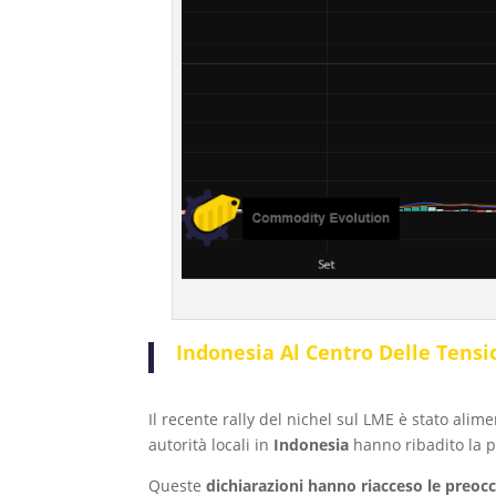
Indonesia Al Centro Delle Tensio
Il recente rally del nichel sul LME è stato alim
autorità locali in
Indonesia
hanno ribadito la p
Queste
dichiarazioni hanno riacceso le preoccu