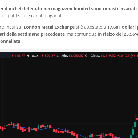
er il nichel detenuto nei magazzini bonded sono rimasti invariati
o spot fisico e canali doganali.
tre mesi sul
London Metal Exchange
si è attestato a
17.681 dollari 
lari della settimana precedente
, ma comunque in
rialzo del 23,96%
tonnellata
.