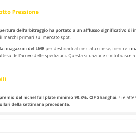
Sotto Pressione
pertura dell’arbitraggio ha portato a un afflusso significativo di i
di marchi primari sul mercato spot.
 dai magazzini del LME
per destinarli al mercato cinese, mentre
i m
 attesa dell’arrivo delle spedizioni. Questa situazione contribuisce 
ili
premio del nichel full plate minimo 99,8%, CIF Shanghai
, si è att
ollari della settimana precedente
.