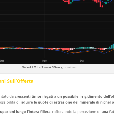
Nickel LME – 3 mesi $/ton giornaliero
ni Sull’Offerta
entato da
crescenti timori legati a un possibile irrigidimento dell’
ossibilità di
ridurre le quote di estrazione del minerale di nichel p
pazioni lungo l’intera filiera
, rafforzando la percezione di
una fut