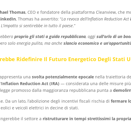
hael Thomas
, CEO e fondatore della piattaforma Cleanview, che mo
LinkedIn
, Thomas ha avvertito: “
La revoca dell’Inflation Reduction Act
. L’impatto si sentirebbe in tutto il paese
.”
rebbero
proprio gli stati a guida repubblicana
, oggi
sull’orlo di un bo
bero solo energia pulita, ma anche
slancio economico e un’opportunità 
ebbe Ridefinire Il Futuro Energetico Degli Stati U
 rappresenta una
svolta potenzialmente epocale
nella traiettoria d
’
Inflation Reduction Act (IRA)
— considerata una delle misure più 
di legge promosso dalla maggioranza repubblicana punta a
demolirn
. Da un lato, l’abolizione degli incentivi fiscali rischia di
fermare lo
lici e veicoli elettrici in decine di stati.
ingerebbe il settore a
ristrutturare in tempi strettissimi la prop