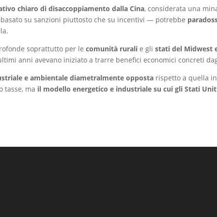
ativo chiaro di disaccoppiamento dalla Cina
, considerata una mina
 — basato su sanzioni piuttosto che su incentivi — potrebbe
paradoss
la.
profonde soprattutto per le
comunità rurali
e gli
stati del Midwest 
ltimi anni avevano iniziato a trarre benefici economici concreti dag
ustriale e ambientale diametralmente opposta
rispetto a quella int
 o tasse, ma
il modello energetico e industriale su cui gli Stati Uni