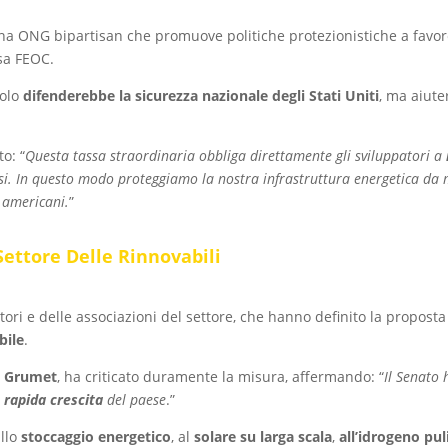
a ONG bipartisan che promuove politiche protezionistiche a favor
ssa FEOC.
solo
difenderebbe la sicurezza nazionale degli Stati Uniti
, ma aiut
to: “
Questa tassa straordinaria obbliga direttamente gli sviluppatori a
esi. In questo modo proteggiamo la nostra infrastruttura energetica da 
o americani.
”
ettore Delle Rinnovabili
tori e delle associazioni del settore, che hanno definito la proposta
bile
.
n Grumet
, ha criticato duramente la misura, affermando: “
Il Senato
n rapida crescita
del paese
.”
allo
stoccaggio energetico
, al
solare su larga scala
,
all’idrogeno pul