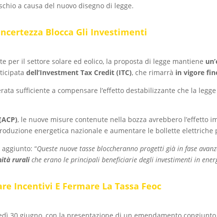
schio a causa del nuovo disegno di legge.
ncertezza Blocca Gli Investimenti
 per il settore solare ed eolico, la proposta di legge mantiene
un’
ticipata
dell’Investment Tax Credit (ITC)
, che rimarrà
in vigore fin
rata sufficiente a compensare l’effetto destabilizzante che la legg
 (ACP)
, le nuove misure contenute nella bozza avrebbero l’effetto 
 produzione energetica nazionale e aumentare le bollette elettriche 
 aggiunto: “
Queste nuove tasse bloccheranno progetti già in fase avan
ità rurali
che erano le principali beneficiarie degli investimenti in ener
re Incentivi E Fermare La Tassa Feoc
unedì 30 giugno, con la presentazione di un emendamento congiunto 