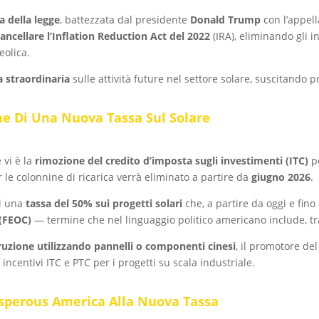
a della legge
, battezzata dal presidente
Donald Trump
con l’appell
cancellare l’Inflation Reduction Act del 2022
(IRA), eliminando gli in
eolica.
a straordinaria
sulle attività future nel settore solare, suscitando 
one Di Una Nuova Tassa Sul Solare
 vi è la
rimozione del credito d’imposta sugli investimenti (ITC)
pe
r le colonnine di ricarica verrà eliminato a partire da
giugno 2026
.
di una
tassa del 50% sui progetti solari
che, a partire da oggi e fino
 (FEOC)
— termine che nel linguaggio politico americano include, tra 
truzione utilizzando pannelli o componenti cinesi
, il promotore del
 incentivi ITC e PTC per i progetti su scala industriale.
rosperous America Alla Nuova Tassa