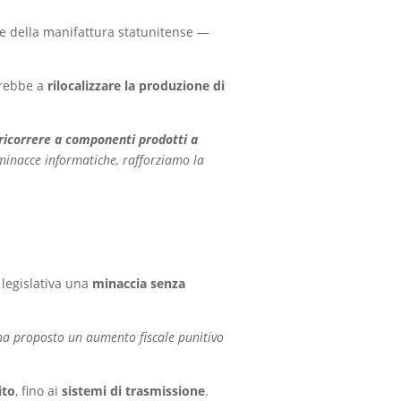
e della manifattura statunitense —
erebbe a
rilocalizzare la produzione di
ricorrere a componenti prodotti a
minacce informatiche, rafforziamo la
 legislativa una
minaccia senza
 ha proposto un aumento fiscale punitivo
ito
, fino ai
sistemi di trasmissione
.