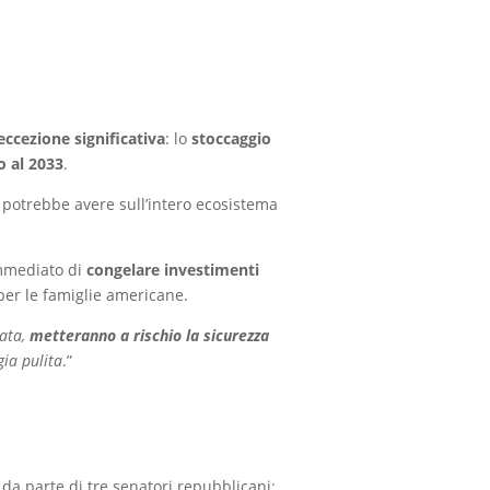
eccezione significativa
: lo
stoccaggio
o al 2033
.
e potrebbe avere sull’intero ecosistema
immediato di
congelare investimenti
per le famiglie americane.
zata,
metteranno a rischio la sicurezza
gia pulita
.”
da parte di tre senatori repubblicani: