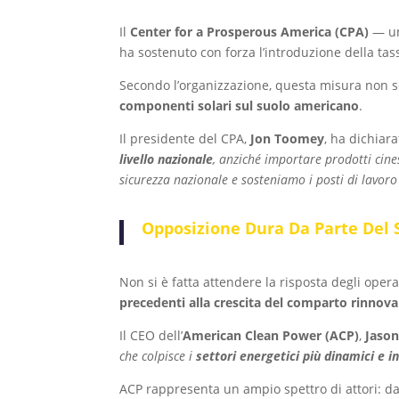
Il
Center for a Prosperous America (CPA)
— un
ha sostenuto con forza l’introduzione della ta
Secondo l’organizzazione, questa misura non 
componenti solari sul suolo americano
.
Il presidente del CPA,
Jon Toomey
, ha dichiara
livello nazionale
, anziché importare prodotti cin
sicurezza nazionale e sosteniamo i posti di lavor
Opposizione Dura Da Parte Del S
Non si è fatta attendere la risposta degli opera
precedenti alla crescita del comparto rinnova
Il CEO dell’
American Clean Power (ACP)
,
Jaso
che colpisce i
settori energetici più dinamici e i
ACP rappresenta un ampio spettro di attori: d