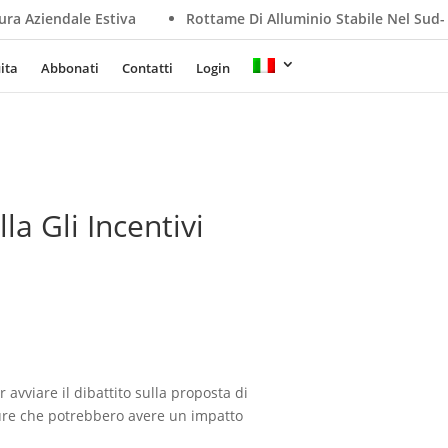
e Estiva
Rottame Di Alluminio Stabile Nel Sud-Est Asiatico,
ita
Abbonati
Contatti
Login
la Gli Incentivi
er avviare il dibattito sulla proposta di
ure che potrebbero avere un impatto