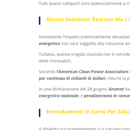
Tutti questi comparti sono potenzialmente a ri
Alcune Esenzioni Restano Ma L’i
Nonostante l’impatto potenzialmente devastante
energetico
non sarà soggetto alla riduzione an
Tuttavia, questa singola clausola non è conside
delle rinnovabili.
Secondo
l’American Clean Power Association
per centinaia di miliardi di dollari
, ridurre la
In una dichiarazione del 28 giugno,
Grumet
ha
energetica nazionale
, e
penalizzeranno le comun
Emendamenti In Corso Per Salva
Il dibattito sul provvedimento si è riacceso l