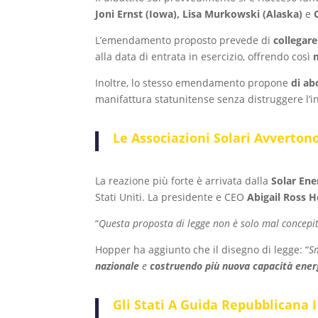
Joni Ernst (Iowa), Lisa Murkowski (Alaska)
e
L’emendamento proposto prevede di
collegare 
alla data di entrata in esercizio, offrendo così
Inoltre, lo stesso emendamento propone
di ab
manifattura statunitense senza distruggere l’in
Le Associazioni Solari Avverton
La reazione più forte è arrivata dalla
Solar Ene
Stati Uniti. La presidente e CEO
Abigail Ross 
“
Questa proposta di legge non è solo mal concepi
Hopper ha aggiunto che il disegno di legge: “
S
nazionale
e
costruendo più nuova capacità energ
Gli Stati A Guida Repubblicana 