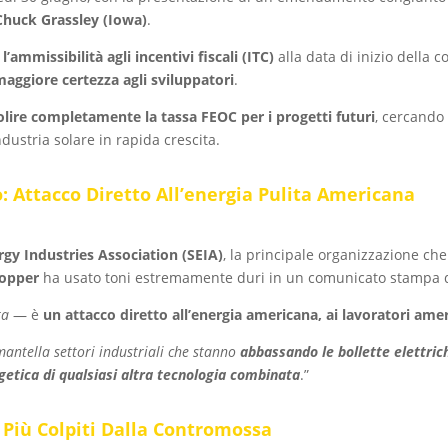
Chuck Grassley (Iowa)
.
l’ammissibilità agli incentivi fiscali (ITC)
alla data di inizio della 
maggiore certezza agli sviluppatori
.
olire completamente la tassa FEOC per i progetti futuri
, cercando
dustria solare in rapida crescita.
o: Attacco Diretto All’energia Pulita Americana
rgy Industries Association (SEIA)
, la principale organizzazione che
Hopper
ha usato toni estremamente duri in un comunicato stampa d
ta
— è
un attacco diretto all’energia americana, ai lavoratori am
mantella settori industriali che stanno
abbassando le bollette elettric
etica di qualsiasi altra tecnologia combinata
.”
I Più Colpiti Dalla Contromossa