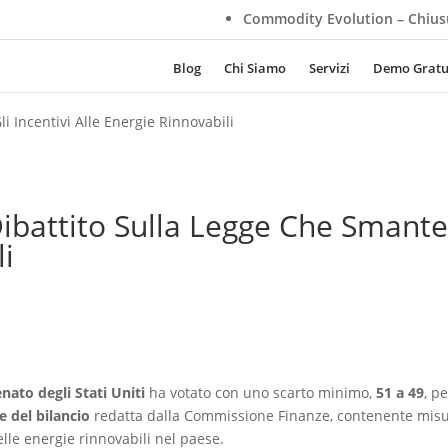
Commodity Evolution – Chiusura Aziendal
Blog
Chi Siamo
Servizi
Demo Gratu
li Incentivi Alle Energie Rinnovabili
Dibattito Sulla Legge Che Smantel
li
nato degli Stati Uniti
ha votato con uno scarto minimo,
51 a 49
, p
e del bilancio
redatta dalla Commissione Finanze, contenente mis
lle energie rinnovabili nel paese.