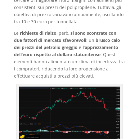
cercare di migliorare i loro margini con aumenti più
consistenti sui prezzi del polipropilene. Tuttavia, gli
obiettivi di prezzo variavano ampiamente, oscillando
tra 10 e 30 euro per tonnellata.
Le
richieste di rialzo
, però,
si sono scontrate con
due fattori di mercato sfavorevoli
: un
brusco calo
dei prezzi del petrolio greggio
e
l’apprezzamento
dell’euro rispetto al dollaro statunitense
. Questi
elementi hanno alimentato un clima di incertezza tra
i compratori, riducendo la loro propensione a
effettuare acquisti a prezzi più elevati.