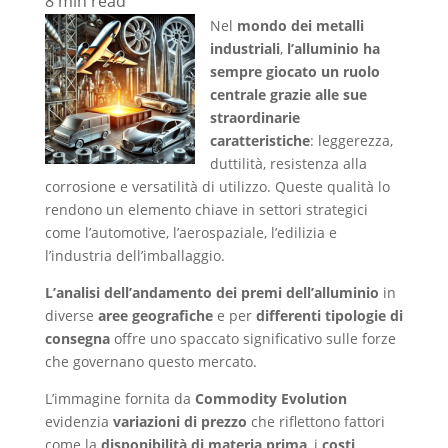
8
min read
Nel
mondo dei metalli
industriali
,
l’alluminio ha
sempre giocato un ruolo
centrale grazie alle sue
straordinarie
caratteristiche
: leggerezza,
duttilità, resistenza alla
corrosione e versatilità di utilizzo. Queste qualità lo
rendono un elemento chiave in settori strategici
come l’automotive, l’aerospaziale, l’edilizia e
l’industria dell’imballaggio.
L’analisi dell’andamento dei premi dell’alluminio
in
diverse
aree geografiche
e per
differenti tipologie di
consegna
offre uno spaccato significativo sulle forze
che governano questo mercato.
L’immagine fornita da
Commodity Evolution
evidenzia
variazioni di prezzo
che riflettono fattori
come la
disponibilità di materia prima
, i
costi