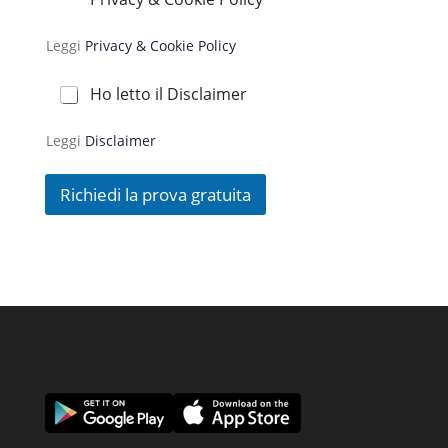
i
v
Leggi
Privacy & Cookie Policy
a
c
y
D
Ho letto il Disclaimer
*
i
s
Leggi
Disclaimer
c
l
a
Richiedi la prova gratuita
i
m
e
r
*