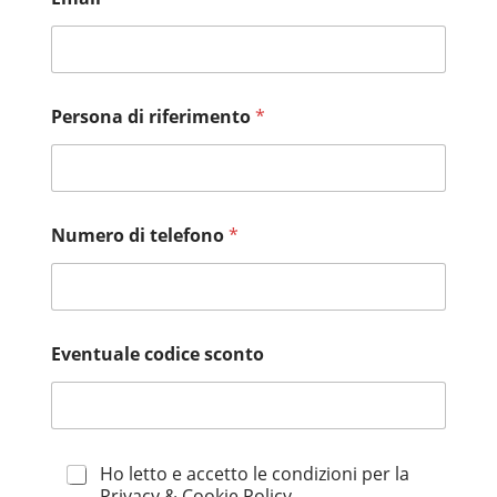
Persona di riferimento
*
Numero di telefono
*
Eventuale codice sconto
P
Ho letto e accetto le condizioni per la
r
Privacy & Cookie Policy